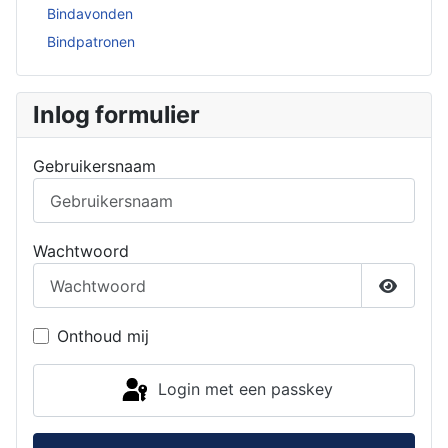
Bindavonden
Bindpatronen
Inlog formulier
Gebruikersnaam
Wachtwoord
Toon w
Onthoud mij
Login met een passkey