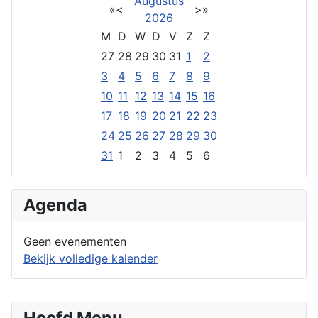
Augustus
«
<
>
»
2026
M
D
W
D
V
Z
Z
27
28
29
30
31
1
2
3
4
5
6
7
8
9
10
11
12
13
14
15
16
17
18
19
20
21
22
23
24
25
26
27
28
29
30
31
1
2
3
4
5
6
Agenda
Geen evenementen
Bekijk volledige kalender
Hoofd Menu