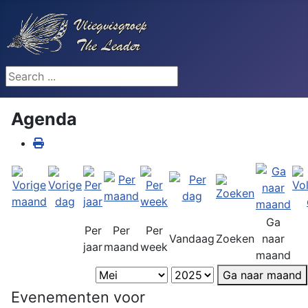
Search ...
Agenda
Ga
Per
Per
Per
Vandaag
Zoeken
naar
jaar
maand
week
maand
Ga naar maand
Evenementen voor