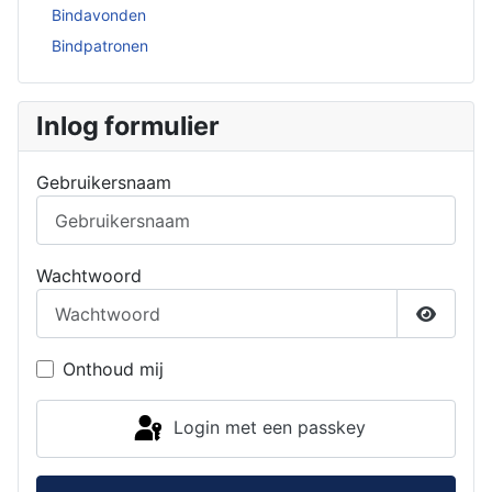
Bindavonden
Bindpatronen
Inlog formulier
Gebruikersnaam
Wachtwoord
Toon w
Onthoud mij
Login met een passkey