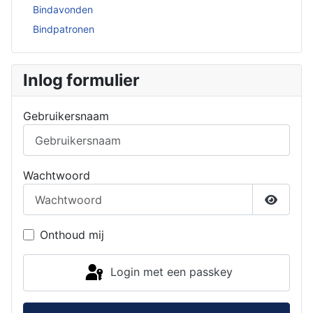
Bindavonden
Bindpatronen
Inlog formulier
Gebruikersnaam
Wachtwoord
Toon w
Onthoud mij
Login met een passkey