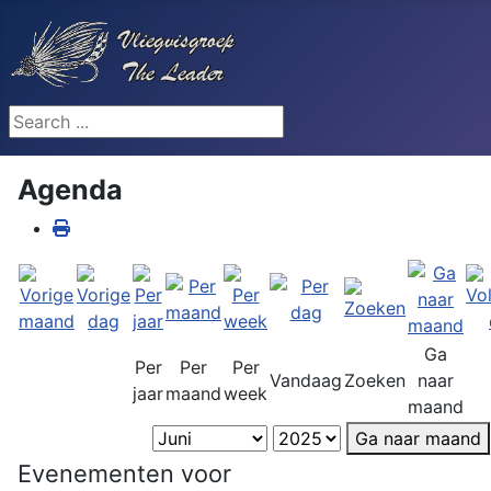
Search ...
Agenda
Ga
Per
Per
Per
Vandaag
Zoeken
naar
jaar
maand
week
maand
Ga naar maand
Evenementen voor