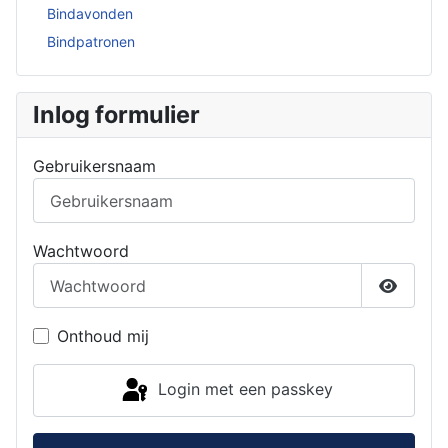
Bindavonden
Bindpatronen
Inlog formulier
Gebruikersnaam
Wachtwoord
Toon w
Onthoud mij
Login met een passkey