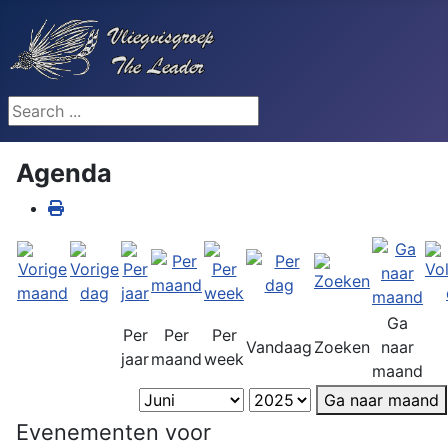
Search ...
Agenda
Ga
Per
Per
Per
Vandaag
Zoeken
naar
jaar
maand
week
maand
Ga naar maand
Evenementen voor