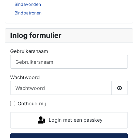
Bindavonden
Bindpatronen
Inlog formulier
Gebruikersnaam
Wachtwoord
Toon w
Onthoud mij
Login met een passkey