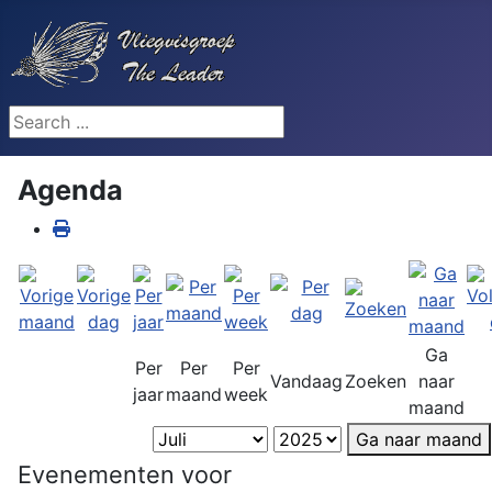
Search ...
Agenda
Ga
Per
Per
Per
Vandaag
Zoeken
naar
jaar
maand
week
maand
Ga naar maand
Evenementen voor