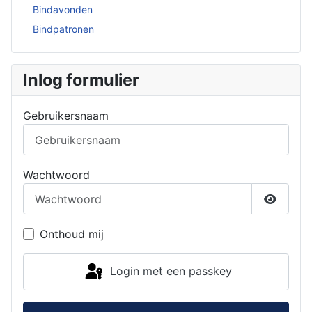
Bindavonden
Bindpatronen
Inlog formulier
Gebruikersnaam
Wachtwoord
Toon w
Onthoud mij
Login met een passkey