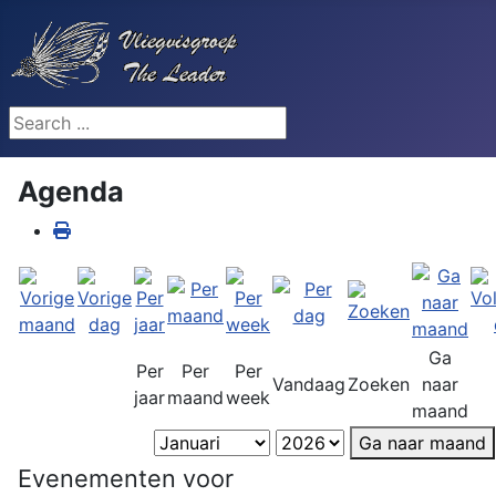
Search ...
Agenda
Ga
Per
Per
Per
Vandaag
Zoeken
naar
jaar
maand
week
maand
Ga naar maand
Evenementen voor