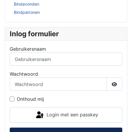
Bindavonden
Bindpatronen
Inlog formulier
Gebruikersnaam
Wachtwoord
Toon w
Onthoud mij
Login met een passkey