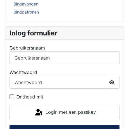
Bindavonden
Bindpatronen
Inlog formulier
Gebruikersnaam
Wachtwoord
Toon w
Onthoud mij
Login met een passkey