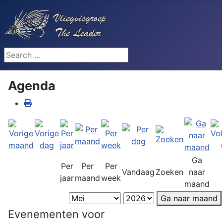
Search ...
Agenda
Ga
Per
Per
Per
Vandaag
Zoeken
naar
jaar
maand
week
maand
Ga naar maand
Evenementen voor