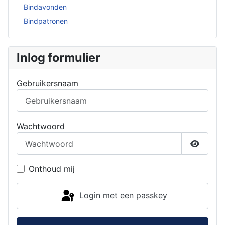
Bindavonden
Bindpatronen
Inlog formulier
Gebruikersnaam
Wachtwoord
Toon w
Onthoud mij
Login met een passkey