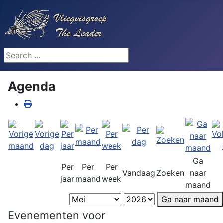
Search ...
Agenda
Ga
Per
Per
Per
Vandaag
Zoeken
naar
jaar
maand
week
maand
Ga naar maand
Evenementen voor