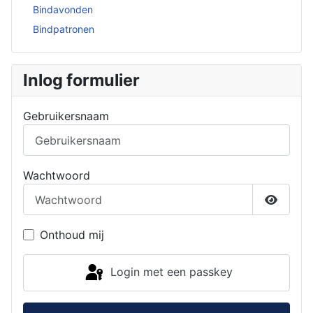
Bindavonden
Bindpatronen
Inlog formulier
Gebruikersnaam
Wachtwoord
Toon w
Onthoud mij
Login met een passkey