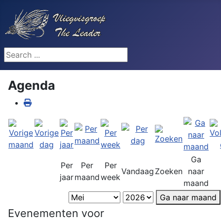
Search ...
Agenda
Ga
Per
Per
Per
Vandaag
Zoeken
naar
jaar
maand
week
maand
Ga naar maand
Evenementen voor