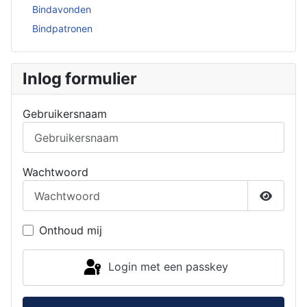
Bindavonden
Bindpatronen
Inlog formulier
Gebruikersnaam
Wachtwoord
Toon w
Onthoud mij
Login met een passkey