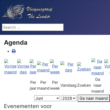
Search ...
Agenda
Ga
Per
Per
Per
Vandaag
Zoeken
naar
jaar
maand
week
maand
Ga naar maand
Evenementen voor