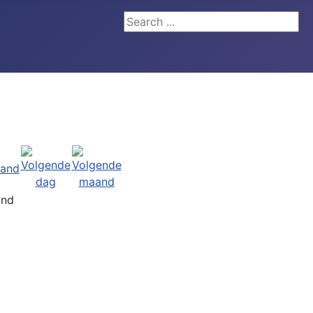
Search ...
and