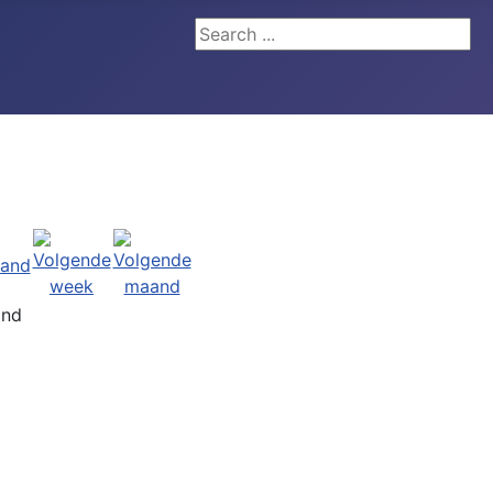
Search ...
and