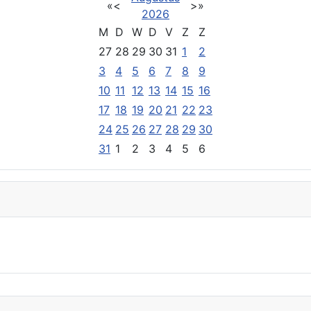
«
<
>
»
2026
M
D
W
D
V
Z
Z
27
28
29
30
31
1
2
3
4
5
6
7
8
9
10
11
12
13
14
15
16
17
18
19
20
21
22
23
24
25
26
27
28
29
30
31
1
2
3
4
5
6