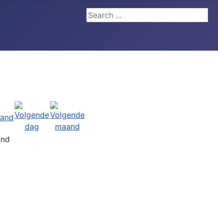
Search ...
and