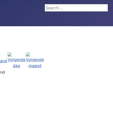
Search ...
and