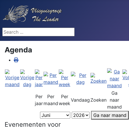
Search ...
Agenda
Ga
Per
Per
Per
Vandaag
Zoeken
naar
jaar
maand
week
maand
Ga naar maand
Evenementen voor