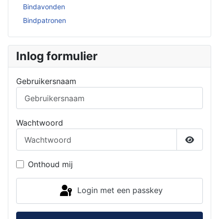
Bindavonden
Bindpatronen
Inlog formulier
Gebruikersnaam
Wachtwoord
Toon w
Onthoud mij
Login met een passkey