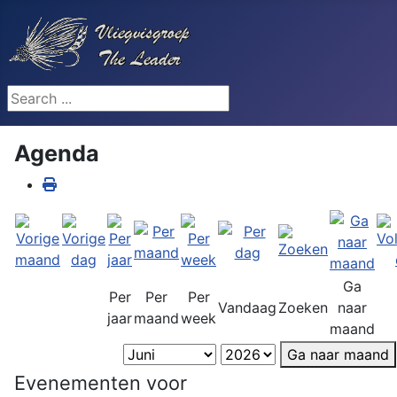
Search ...
Agenda
Ga
Per
Per
Per
Vandaag
Zoeken
naar
jaar
maand
week
maand
Ga naar maand
Evenementen voor