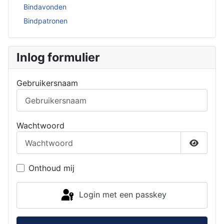
Bindavonden
Bindpatronen
Inlog formulier
Gebruikersnaam
Wachtwoord
Toon w
Onthoud mij
Login met een passkey