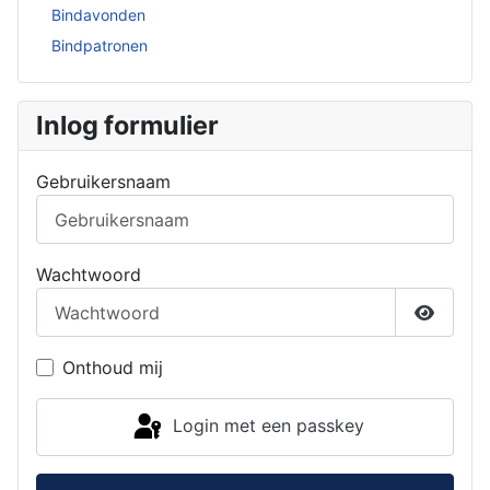
Bindavonden
Bindpatronen
Inlog formulier
Gebruikersnaam
Wachtwoord
Toon w
Onthoud mij
Login met een passkey