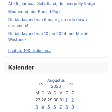
Al 25 jaar naar Schotland, de Inverpolly lodge
Bindavond met Ronald Pop
De bindavond van 6 maart, up side down
streamers!
De bindavond van 10 jan 2024 met Martin
Westbeek
Laatste 100 artikelen...
Kalender
Augustus
«
<
>
»
2026
M
D
W
D
V
Z
Z
27
28
29
30
31
1
2
3
4
5
6
7
8
9