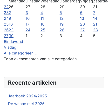
Maandag
Dinsdag
Woensdag
Donderdag
Vrijdag
Zaterda
22
26
27
28
29
30
31
23
2
3
4
5
6
7
24
9
10
11
12
13
14
25
16
17
18
19
20
21
26
23
24
25
26
27
28
27
30
1
2
3
4
5
Bindavond
Visdag
Alle categorieën ...
Toon evenementen van alle categorieën
Recente artikelen
Jaarboek 2024/2025
De wenne mei 2025